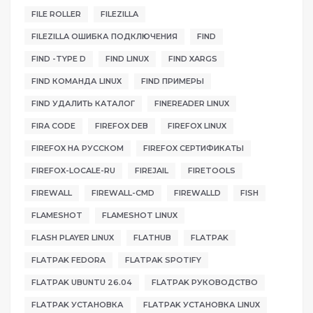
FILE ROLLER
FILEZILLA
FILEZILLA ОШИБКА ПОДКЛЮЧЕНИЯ
FIND
FIND -TYPE D
FIND LINUX
FIND XARGS
FIND КОМАНДА LINUX
FIND ПРИМЕРЫ
FIND УДАЛИТЬ КАТАЛОГ
FINEREADER LINUX
FIRA CODE
FIREFOX DEB
FIREFOX LINUX
FIREFOX НА РУССКОМ
FIREFOX СЕРТИФИКАТЫ
FIREFOX-LOCALE-RU
FIREJAIL
FIRETOOLS
FIREWALL
FIREWALL-CMD
FIREWALLD
FISH
FLAMESHOT
FLAMESHOT LINUX
FLASH PLAYER LINUX
FLATHUB
FLATPAK
FLATPAK FEDORA
FLATPAK SPOTIFY
FLATPAK UBUNTU 26.04
FLATPAK РУКОВОДСТВО
FLATPAK УСТАНОВКА
FLATPAK УСТАНОВКА LINUX