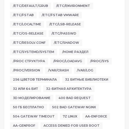
/ETC/DEFAULT/GRUB
/ETC/ENVIRONMENT
/ETC/FSTAB
/ETC/FSTAB VMWARE
/ETC/LOCALTIME
/ETC/LSB-RELEASE
/ETC/OS-RELEASE
/ETC/PASSWD
/ETC/RESOLV.CONF
/ETC/SHADOW
/ETC/SYSTEMD/SYSTEM
/HOME РАЗДЕЛ
/PROC СТРУКТУРА
/PROC/LOADAVG
/PROC/SYS
/PROC/VERSION
/VAR/CRASH
/VAR/LOG
256 ЦВЕТОВ ТЕРМИНАЛА
32 БИТНЫЕ БИБЛИОТЕКИ
32 ИЛИ 64 БИТ
32-БИТНАЯ АРХИТЕКТУРА
3D МОДЕЛИРОВАНИЕ
400 BAD REQUEST
50 ГБ БЕСПЛАТНО
502 BAD GATEWAY NGINX
504 GATEWAY TIMEOUT
7Z LINUX
AA-ENFORCE
AA-GENPROF
ACCESS DENIED FOR USER ROOT