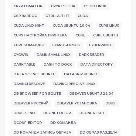
CRYPTOMATOR
CRYPTSETUP
CS GO LINUX
CSR ЗАПРОС
CTRL+ALT+F1
CUDA
CUDA LINUX MINT
CUDA UBUNTU 20.04
CUPS LINUX
CUPS НАСТРОЙКА ПРИНТЕРА
CURL
CURL UBUNTU
CURL КОМАНДЫ
CYANOGENMOD
CYBERPANEL
CYGWIN
DAMN SMALL LINUX
DARK READER
DARKTABLE
DASH TO DOCK
DATA DIRECTORY
DATA SCIENCE UBUNTU
DATAGRIP UBUNTU
DAVINCI RESOLVE
DAVINCI RESOLVE LINUX
DB BROWSER FOR SQLITE
DBEAVER UBUNTU 22.04
DBEAVER РУССКИЙ
DBEAVER УСТАНОВКА
DBUS
DBUS-SEND
DCONF EDITOR
DCONF RESET
DCONF-EDITOR
DD КОМАНДА
DD КОМАНДА ЗАПИСЬ ОБРАЗА
DD ОБРАЗ РАЗДЕЛА