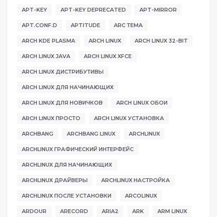
APT-KEY
APT-KEY DEPRECATED
APT-MIRROR
APT.CONF.D
APTITUDE
ARC ТЕМА
ARCH KDE PLASMA
ARCH LINUX
ARCH LINUX 32-BIT
ARCH LINUX JAVA
ARCH LINUX XFCE
ARCH LINUX ДИСТРИБУТИВЫ
ARCH LINUX ДЛЯ НАЧИНАЮЩИХ
ARCH LINUX ДЛЯ НОВИЧКОВ
ARCH LINUX ОБОИ
ARCH LINUX ПРОСТО
ARCH LINUX УСТАНОВКА
ARCHBANG
ARCHBANG LINUX
ARCHLINUX
ARCHLINUX ГРАФИЧЕСКИЙ ИНТЕРФЕЙС
ARCHLINUX ДЛЯ НАЧИНАЮЩИХ
ARCHLINUX ДРАЙВЕРЫ
ARCHLINUX НАСТРОЙКА
ARCHLINUX ПОСЛЕ УСТАНОВКИ
ARCOLINUX
ARDOUR
ARECORD
ARIA2
ARK
ARM LINUX