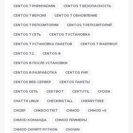
CENTOS 7 PHPMYADMIN
CENTOS 7 БЕЗОПАСНОСТЬ
CENTOS 7 ВЕРСИЯ
CENTOS 7 ОБНОВЛЕНИЕ
CENTOS 7 РЕПОЗИТОРИИ
CENTOS 7 РЕПОЗИТОРИЙ
CENTOS 7 СЕТЬ
CENTOS 7 УСТАНОВКА
CENTOS 7 УСТАНОВКА ПАКЕТОВ
CENTOS 7 ФАЕРВОЛ
CENTOS 7.2
CENTOS 8
CENTOS 8 ПОСЛЕ УСТАНОВКИ
CENTOS 8 РАЗРАБОТКА
CENTOS PHP
CENTOS ВЕБ-СЕРВЕР
CENTOS ПАКЕТЫ
CENTOS СЕТЬ
CERTBOT
CERTUTIL
CFDISK
CHATTR LINUX
CHECKINSTALL
CHERRYTREE
CHGRP
CHKROOTKIT
CHMOD
CHMOD +X
CHMOD КОМАНДА
CHMOD ПРИМЕРЫ
CHMOD СКРИПТ PYTHON
CHOWN