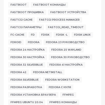
FASTBOOT
FASTBOOT КОМАНДЫ
FASTBOOT ПРОШИВКА
FASTBOOT УСТРОЙСТВА
FASTCGI CACHE
FASTCGI PROCESS MANAGER
FASTCGI ПАРАМЕТРЫ
FASTCGI_READ_TIMEOUT
FC-CACHE
FD
FDISK
FDISK -L
FDISK LINUX
FDROID
FEDORA
FEDORA 23 РУКОВОДСТВО
FEDORA 24 НАСТРОЙКА
FEDORA 25 WAYLAND
FEDORA 30 НАСТРОЙКА
FEDORA 30 РУКОВОДСТВО
FEDORA 32 SILVERBLUE
FEDORA 41 НАСТРОЙКА
FEDORA 42
FEDORA NETINSTALL
FEDORA SILVERBLUE
FEDORA WORKSTATION
FEDORA РАЗРАБОТКА
FEDORA С НУЛЯ
FEDORA УСТАНОВКА БРАУЗЕРА
FFMPEG
FFMPEG UBUNTU 20.04
FFMPEG КОМАНДЫ