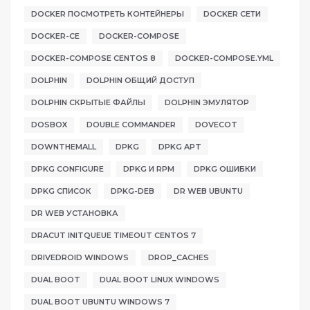
DOCKER ПОСМОТРЕТЬ КОНТЕЙНЕРЫ
DOCKER СЕТИ
DOCKER-CE
DOCKER-COMPOSE
DOCKER-COMPOSE CENTOS 8
DOCKER-COMPOSE.YML
DOLPHIN
DOLPHIN ОБЩИЙ ДОСТУП
DOLPHIN СКРЫТЫЕ ФАЙЛЫ
DOLPHIN ЭМУЛЯТОР
DOSBOX
DOUBLE COMMANDER
DOVECOT
DOWNTHEMALL
DPKG
DPKG APT
DPKG CONFIGURE
DPKG И RPM
DPKG ОШИБКИ
DPKG СПИСОК
DPKG-DEB
DR WEB UBUNTU
DR WEB УСТАНОВКА
DRACUT INITQUEUE TIMEOUT CENTOS 7
DRIVEDROID WINDOWS
DROP_CACHES
DUAL BOOT
DUAL BOOT LINUX WINDOWS
DUAL BOOT UBUNTU WINDOWS 7