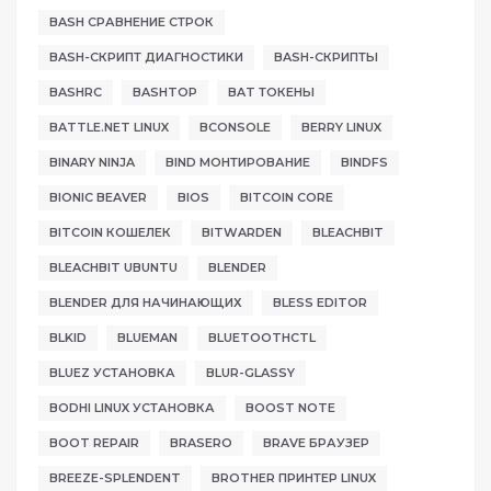
BASH СРАВНЕНИЕ СТРОК
BASH-СКРИПТ ДИАГНОСТИКИ
BASH-СКРИПТЫ
BASHRC
BASHTOP
BAT ТОКЕНЫ
BATTLE.NET LINUX
BCONSOLE
BERRY LINUX
BINARY NINJA
BIND МОНТИРОВАНИЕ
BINDFS
BIONIC BEAVER
BIOS
BITCOIN CORE
BITCOIN КОШЕЛЕК
BITWARDEN
BLEACHBIT
BLEACHBIT UBUNTU
BLENDER
BLENDER ДЛЯ НАЧИНАЮЩИХ
BLESS EDITOR
BLKID
BLUEMAN
BLUETOOTHCTL
BLUEZ УСТАНОВКА
BLUR-GLASSY
BODHI LINUX УСТАНОВКА
BOOST NOTE
BOOT REPAIR
BRASERO
BRAVE БРАУЗЕР
BREEZE-SPLENDENT
BROTHER ПРИНТЕР LINUX