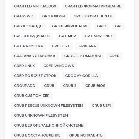
GPARTED VIRTUALBOX
GPARTED ФОРМАТИРОВАНИЕ
GPASSWD
GPG КЛЮЧИ
GPG КЛЮЧИ UBUNTU
GPG КОМАНДЫ
GPG ШИФРОВАНИЕ
GPIO
GPL
GPS КООРДИНАТЫ
GPT MBR
GPT MBR LINUX
GPT РАЗМЕТКА
GPUTEST
GRAFANA
GRAFANA УСТАНОВКА
GRDCTL КОМАНДЫ
GREP
GREP LINUX
GREP WINDOWS
GREP ПОДСЧЕТ СТРОК
GROOVY GORILLA
GROUPADD
GRUB
GRUB 2
GRUB BIOS
GRUB CUSTOMIZER
GRUB RESCUE UNKNOWN FILESYSTEM
GRUB UEFI
GRUB UNKNOWN FILESYSTEM
GRUB БЕЗ ОПЕРАЦИОННОЙ СИСТЕМЫ
GRUB ВОССТАНОВЛЕНИЕ
GRUB ИСПРАВИТЬ