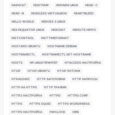
HASHCAT
HDDTEMP
HDPARM LINUX
HEAD -C
HEAD -N
HEADLESS VIRTUALBOX
HEARTBLEED
HELLO-WORLD
HEROES 3 LINUX
HEX РЕДАКТОР LINUX
HEXCHAT
HIRSUTE HIPPO
HISTCONTROL
HISTTIMEFORMAT
HOSTAPD UBUNTU
HOSTNAME DEBIAN
HOSTNAMECTL
HOSTNAMECTL SET-HOSTNAME
HOSTS
HP LINUX ПРИНТЕР
HTACCESS НАСТРОЙКА
HTOP
HTOP UBUNTU
HTOP ПОТОКИ
HTPASSWD
HTTP ЗАГОЛОВКИ
HTTP ЗАПРОСЫ
HTTP НА HTTPS
HTTP ТРАФИК
HTTP2 НАСТРОЙКА
HTTPD
HTTPD.CONF
HTTPS
HTTPS SQUID
HTTPS WORDPRESS
HTTPS НАСТРОЙКА
HWCLOCK
I386