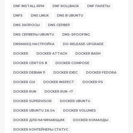
DNF INSTALL RPM
DNF ROLLBACK
DNF ПАКЕТЫ
DNF5
DNS LINUX
DNS В UBUNTU
DNS ЗАПРОСЫ
DNS СЕРВЕР
DNS СЕРВЕРЫ UBUNTU
DNS-SPOOFING
DNSMASQ НАСТРОЙКА
DO-RELEASE-UPGRADE
DOCKER
DOCKER ATTACH
DOCKER BASH
DOCKER CENTOS 8
DOCKER COMPOSE
DOCKER DEBIAN 11
DOCKER EXEC
DOCKER FEDORA
DOCKER GUI
DOCKER INSPECT
DOCKER PS
DOCKER RUN
DOCKER RUN -IT
DOCKER SUPERVISOR
DOCKER UBUNTU
DOCKER UBUNTU 26.04
DOCKER VOLUMES
DOCKER ДЛЯ НАЧИНАЮЩИХ
DOCKER КОМАНДЫ
DOCKER КОНТЕЙНЕРЫ СТАТУС