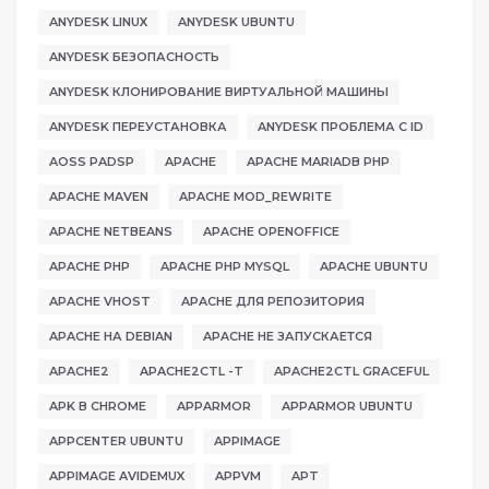
ANYDESK LINUX
ANYDESK UBUNTU
ANYDESK БЕЗОПАСНОСТЬ
ANYDESK КЛОНИРОВАНИЕ ВИРТУАЛЬНОЙ МАШИНЫ
ANYDESK ПЕРЕУСТАНОВКА
ANYDESK ПРОБЛЕМА С ID
AOSS PADSP
APACHE
APACHE MARIADB PHP
APACHE MAVEN
APACHE MOD_REWRITE
APACHE NETBEANS
APACHE OPENOFFICE
APACHE PHP
APACHE PHP MYSQL
APACHE UBUNTU
APACHE VHOST
APACHE ДЛЯ РЕПОЗИТОРИЯ
APACHE НА DEBIAN
APACHE НЕ ЗАПУСКАЕТСЯ
APACHE2
APACHE2CTL -T
APACHE2CTL GRACEFUL
APK В CHROME
APPARMOR
APPARMOR UBUNTU
APPCENTER UBUNTU
APPIMAGE
APPIMAGE AVIDEMUX
APPVM
APT