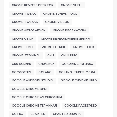
GNOME REMOTE DESKTOP
GNOME SHELL
GNOME TWEAK
GNOME TWEAK TOOL
GNOME TWEAKS
GNOME VIDEOS
GNOME АВТОЗАПУСК
GNOME КЛАВИАТУРА
GNOME ОБОИ
GNOME ПЕРЕКЛЮЧЕНИЕ ЯЗЫКА
GNOME ТЕМЫ
GNOME ТЮНИНГ
GNOME-LOOK
GNOME-TERMINAL
GNU
GNU LINUX
GNU SCREEN
GNU/LINUX
GO ЯЗЫК ДЛЯ LINUX
GOCRYPTFS
GOLANG
GOLANG UBUNTU 20.04
GOOGLE ANDROID STUDIO
GOOGLE CHROME LINUX
GOOGLE CHROME RPM
GOOGLE CHROME VS CHROMIUM
GOOGLE CHROME ТЕРМИНАЛ
GOOGLE PAGESPEED
GOTK3
GPARTED
GPARTED UBUNTU