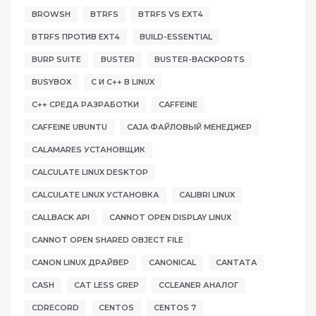
BROWSH
BTRFS
BTRFS VS EXT4
BTRFS ПРОТИВ EXT4
BUILD-ESSENTIAL
BURP SUITE
BUSTER
BUSTER-BACKPORTS
BUSYBOX
C И C++ В LINUX
C++ СРЕДА РАЗРАБОТКИ
CAFFEINE
CAFFEINE UBUNTU
CAJA ФАЙЛОВЫЙ МЕНЕДЖЕР
CALAMARES УСТАНОВЩИК
CALCULATE LINUX DESKTOP
CALCULATE LINUX УСТАНОВКА
CALIBRI LINUX
CALLBACK API
CANNOT OPEN DISPLAY LINUX
CANNOT OPEN SHARED OBJECT FILE
CANON LINUX ДРАЙВЕР
CANONICAL
CANTATA
CASH
CAT LESS GREP
CCLEANER АНАЛОГ
CDRECORD
CENTOS
CENTOS 7