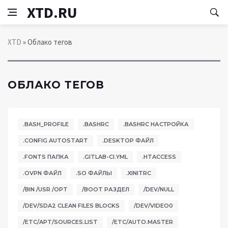
XTD.RU
XTD
» Облако тегов
ОБЛАКО ТЕГОВ
.BASH_PROFILE
.BASHRC
.BASHRC НАСТРОЙКА
.CONFIG AUTOSTART
.DESKTOP ФАЙЛ
.FONTS ПАПКА
.GITLAB-CI.YML
.HTACCESS
.OVPN ФАЙЛ
.SO ФАЙЛЫ
.XINITRC
/BIN /USR /OPT
/BOOT РАЗДЕЛ
/DEV/NULL
/DEV/SDA2 CLEAN FILES BLOCKS
/DEV/VIDEO0
/ETC/APT/SOURCES.LIST
/ETC/AUTO.MASTER