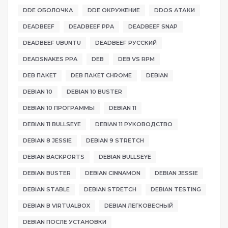
DDE ОБОЛОЧКА
DDE ОКРУЖЕНИЕ
DDOS АТАКИ
DEADBEEF
DEADBEEF PPA
DEADBEEF SNAP
DEADBEEF UBUNTU
DEADBEEF РУССКИЙ
DEADSNAKES PPA
DEB
DEB VS RPM
DEB ПАКЕТ
DEB ПАКЕТ CHROME
DEBIAN
DEBIAN 10
DEBIAN 10 BUSTER
DEBIAN 10 ПРОГРАММЫ
DEBIAN 11
DEBIAN 11 BULLSEYE
DEBIAN 11 РУКОВОДСТВО
DEBIAN 8 JESSIE
DEBIAN 9 STRETCH
DEBIAN BACKPORTS
DEBIAN BULLSEYE
DEBIAN BUSTER
DEBIAN CINNAMON
DEBIAN JESSIE
DEBIAN STABLE
DEBIAN STRETCH
DEBIAN TESTING
DEBIAN В VIRTUALBOX
DEBIAN ЛЕГКОВЕСНЫЙ
DEBIAN ПОСЛЕ УСТАНОВКИ