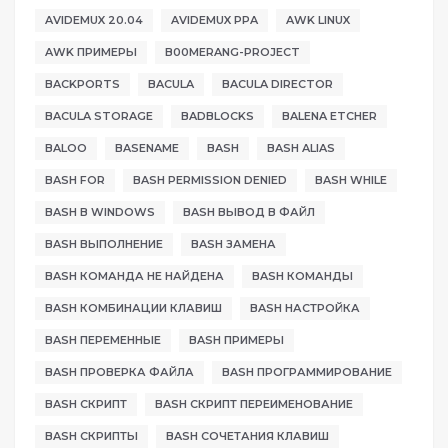
AVIDEMUX 20.04
AVIDEMUX PPA
AWK LINUX
AWK ПРИМЕРЫ
B00MERANG-PROJECT
BACKPORTS
BACULA
BACULA DIRECTOR
BACULA STORAGE
BADBLOCKS
BALENA ETCHER
BALOO
BASENAME
BASH
BASH ALIAS
BASH FOR
BASH PERMISSION DENIED
BASH WHILE
BASH В WINDOWS
BASH ВЫВОД В ФАЙЛ
BASH ВЫПОЛНЕНИЕ
BASH ЗАМЕНА
BASH КОМАНДА НЕ НАЙДЕНА
BASH КОМАНДЫ
BASH КОМБИНАЦИИ КЛАВИШ
BASH НАСТРОЙКА
BASH ПЕРЕМЕННЫЕ
BASH ПРИМЕРЫ
BASH ПРОВЕРКА ФАЙЛА
BASH ПРОГРАММИРОВАНИЕ
BASH СКРИПТ
BASH СКРИПТ ПЕРЕИМЕНОВАНИЕ
BASH СКРИПТЫ
BASH СОЧЕТАНИЯ КЛАВИШ