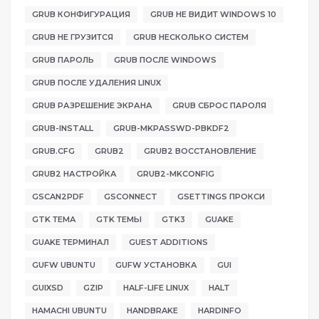
GRUB КОНФИГУРАЦИЯ
GRUB НЕ ВИДИТ WINDOWS 10
GRUB НЕ ГРУЗИТСЯ
GRUB НЕСКОЛЬКО СИСТЕМ
GRUB ПАРОЛЬ
GRUB ПОСЛЕ WINDOWS
GRUB ПОСЛЕ УДАЛЕНИЯ LINUX
GRUB РАЗРЕШЕНИЕ ЭКРАНА
GRUB СБРОС ПАРОЛЯ
GRUB-INSTALL
GRUB-MKPASSWD-PBKDF2
GRUB.CFG
GRUB2
GRUB2 ВОССТАНОВЛЕНИЕ
GRUB2 НАСТРОЙКА
GRUB2-MKCONFIG
GSCAN2PDF
GSCONNECT
GSETTINGS ПРОКСИ
GTK ТЕМА
GTK ТЕМЫ
GTK3
GUAKE
GUAKE ТЕРМИНАЛ
GUEST ADDITIONS
GUFW UBUNTU
GUFW УСТАНОВКА
GUI
GUIXSD
GZIP
HALF-LIFE LINUX
HALT
HAMACHI UBUNTU
HANDBRAKE
HARDINFO