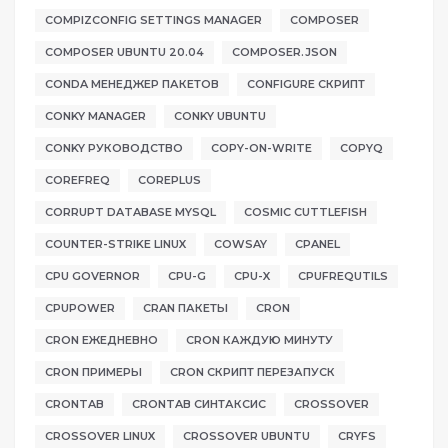
COMPIZCONFIG SETTINGS MANAGER
COMPOSER
COMPOSER UBUNTU 20.04
COMPOSER.JSON
CONDA МЕНЕДЖЕР ПАКЕТОВ
CONFIGURE СКРИПТ
CONKY MANAGER
CONKY UBUNTU
CONKY РУКОВОДСТВО
COPY-ON-WRITE
COPYQ
COREFREQ
COREPLUS
CORRUPT DATABASE MYSQL
COSMIC CUTTLEFISH
COUNTER-STRIKE LINUX
COWSAY
CPANEL
CPU GOVERNOR
CPU-G
CPU-X
CPUFREQUTILS
CPUPOWER
CRAN ПАКЕТЫ
CRON
CRON ЕЖЕДНЕВНО
CRON КАЖДУЮ МИНУТУ
CRON ПРИМЕРЫ
CRON СКРИПТ ПЕРЕЗАПУСК
CRONTAB
CRONTAB СИНТАКСИС
CROSSOVER
CROSSOVER LINUX
CROSSOVER UBUNTU
CRYFS