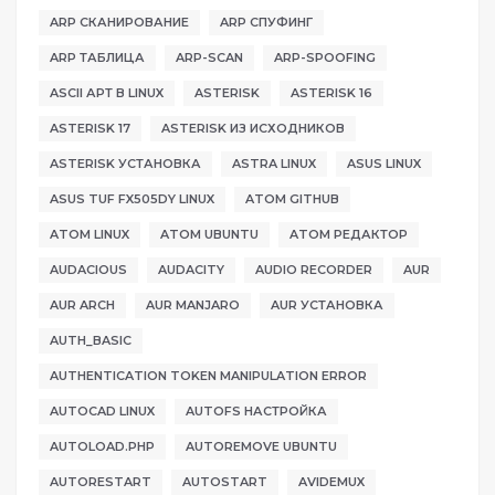
ARP СКАНИРОВАНИЕ
ARP СПУФИНГ
ARP ТАБЛИЦА
ARP-SCAN
ARP-SPOOFING
ASCII АРТ В LINUX
ASTERISK
ASTERISK 16
ASTERISK 17
ASTERISK ИЗ ИСХОДНИКОВ
ASTERISK УСТАНОВКА
ASTRA LINUX
ASUS LINUX
ASUS TUF FX505DY LINUX
ATOM GITHUB
ATOM LINUX
ATOM UBUNTU
ATOM РЕДАКТОР
AUDACIOUS
AUDACITY
AUDIO RECORDER
AUR
AUR ARCH
AUR MANJARO
AUR УСТАНОВКА
AUTH_BASIC
AUTHENTICATION TOKEN MANIPULATION ERROR
AUTOCAD LINUX
AUTOFS НАСТРОЙКА
AUTOLOAD.PHP
AUTOREMOVE UBUNTU
AUTORESTART
AUTOSTART
AVIDEMUX