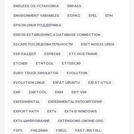
ENDLESS OS УСТАНОВКА
ENPASS
ENVIRONMENT VARIABLES
EOPKG
EPEL
EPM
EPSON LINUX ПОДДЕРЖКА
ERROR ESTABLISHING A DATABASE CONNECTION
ESCAPE ПОСЛЕДОВАТЕЛЬНОСТИ
ESET NOD32 LINUX
ESP РАЗДЕЛ
ESP8266
ETC HOSTNAME
ETCHER
ETHTOOL
ETTERCAP
EURO TRUCK SIMULATOR
EVOLUTION
EVOLUTION LINUX
EXFAT UBUNTU
EXFAT-UTILS
EXIF
EXIFTOOL
EXIM
EXIT VIM
EXPERIMENTAL
EXPERIMENTAL РЕПОЗИТОРИЙ
EXPORT PATH
EXT4
EXT4 В WINDOWS
EXT4 ШИФРОВАНИЕ
EXTENSIONS.GNOME.ORG
F2FS
FAIL2BAN
FAR2L
FAST-INSTALL