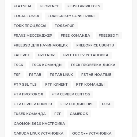
FLATSEAL
FLORENCE
FLUSH PRIVILEGES
FOCAL FOSSA
FOREIGN KEY CONSTRAINT
FORK ПРОЦЕССЫ
FOSSAPUP
FRANZ МЕССЕНДЖЕР
FREE КОМАНДА
FREEBSD 11
FREEBSD ДЛЯ НАЧИНАЮЩИХ
FREEOFFICE UBUNTU
FREEPBX
FREERDP
FREETUXTV УСТАНОВКА
FSCK
FSCK КОМАНДЫ
FSCK ПРОВЕРКА ДИСКА
FSF
FSTAB
FSTAB LINUX
FSTAB NOATIME
FTP SSL TLS
FTP КЛИЕНТ
FTP КОМАНДЫ
FTP ПРОТОКОЛ
FTP СЕРВЕР CENTOS
FTP СЕРВЕР UBUNTU
FTP СОЕДИНЕНИЕ
FUSE
FUSER КОМАНДА
FZF
GAMEROS
GAOMON S620 НАСТРОЙКА
GARUDA LINUX УСТАНОВКА
GCC G++ УСТАНОВКА