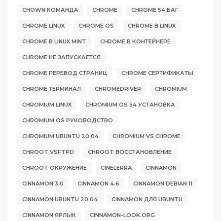
CHOWN КОМАНДА
CHROME
CHROME 54 БАГ
CHROME LINUX
CHROME OS
CHROME В LINUX
CHROME В LINUX MINT
CHROME В КОНТЕЙНЕРЕ
CHROME НЕ ЗАПУСКАЕТСЯ
CHROME ПЕРЕВОД СТРАНИЦ
CHROME СЕРТИФИКАТЫ
CHROME ТЕРМИНАЛ
CHROMEDRIVER
CHROMIUM
CHROMIUM LINUX
CHROMIUM OS 54 УСТАНОВКА
CHROMIUM OS РУКОВОДСТВО
CHROMIUM UBUNTU 20.04
CHROMIUM VS CHROME
CHROOT VSFTPD
CHROOT ВОССТАНОВЛЕНИЕ
CHROOT ОКРУЖЕНИЕ
CINELERRA
CINNAMON
CINNAMON 3.0
CINNAMON 4.6
CINNAMON DEBIAN 11
CINNAMON UBUNTU 20.04
CINNAMON ДЛЯ UBUNTU
CINNAMON ЯРЛЫК
CINNAMON-LOOK.ORG