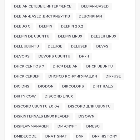
DEBIAN СЕТЕВЫЕ ИНТЕРФЕЙСЫ
DEBIAN-BASED
DEBIAN-BASED ДИСТРИБУТИВ
DEBORPHAN
DEBUG C
DEEPIN
DEEPIN 20.2
DEEPIN DE UBUNTU
DEEPIN LINUX
DEEZER LINUX
DELL UBUNTU
DELUGE
DELUSER
DEVFS
DEVOPS
DEVOPS UBUNTU
DF -H
DHCP CENTOS 7
DHCP DEBIAN
DHCP UBUNTU
DHCP СЕРВЕР
DHCPCD КОНФИГУРАЦИЯ
DIFFUSE
DIG DNS
DIODON
DIRCOLORS
DIRT RALLY
DIRTY COW
DISCORD LINUX
DISCORD UBUNTU 20.04
DISCORD ДЛЯ UBUNTU
DISKINTERNALS LINUX READER
DISOWN
DISPLAY-MANAGER
DM-CRYPT
DMESG
DMIDECODE
DNAT SNAT
DNF
DNF HISTORY