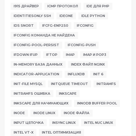
I915 ДРАЙВЕР
ICMP ПРОТОКОЛ
IDE ДЛЯ PHP
IDENTITIESONLY SSH
IDEONE
IDLE PYTHON
IDS SNORT
IFCFG-ENP2S0
IFCONFIG
IFCONFIG КОМАНДА НЕ НАЙДЕНА
IFCONFIG-POOL-PERSIST
IFCONFIG-PUSH
IFDOWN IFUP
IFTOP
IMAP
IMAP И POP3
IN-MEMORY БАЗА ДАННЫХ
INDEX ФАЙЛ NGINX
INDICATOR-APPLICATION
INFLUXDB
INIT 6
INIT-FILE MYSQL
INITQUEUE TIMEOUT
INITRAMFS
INITRAMFS ОШИБКА
INKSCAPE
INKSCAPE ДЛЯ НАЧИНАЮЩИХ
INNODB BUFFER POOL
INODE
INODE LINUX
INODE ФАЙЛА
INPUT ЦЕПОЧКА
INSYNC LINUX
INTEL NUC LINUX
INTEL VT-X
INTEL ОПТИМИЗАЦИЯ