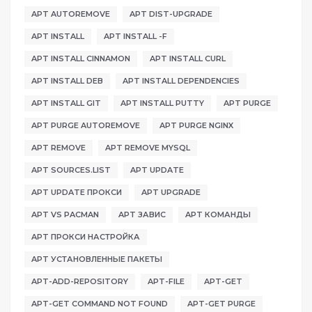
APT AUTOREMOVE
APT DIST-UPGRADE
APT INSTALL
APT INSTALL -F
APT INSTALL CINNAMON
APT INSTALL CURL
APT INSTALL DEB
APT INSTALL DEPENDENCIES
APT INSTALL GIT
APT INSTALL PUTTY
APT PURGE
APT PURGE AUTOREMOVE
APT PURGE NGINX
APT REMOVE
APT REMOVE MYSQL
APT SOURCES.LIST
APT UPDATE
APT UPDATE ПРОКСИ
APT UPGRADE
APT VS PACMAN
APT ЗАВИС
APT КОМАНДЫ
APT ПРОКСИ НАСТРОЙКА
APT УСТАНОВЛЕННЫЕ ПАКЕТЫ
APT-ADD-REPOSITORY
APT-FILE
APT-GET
APT-GET COMMAND NOT FOUND
APT-GET PURGE