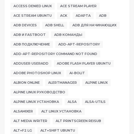
ACCESS DENIED LINUX
ACE STREAM PLAYER
ACE STREAM UBUNTU
ACK
ADAPTA
ADB
ADB DEVICES
ADB SHELL
ADB ДЛЯ НАЧИНАЮЩИХ
ADB И FASTBOOT
ADB КОМАНДЫ
ADB ПОДКЛЮЧЕНИЕ
ADD-APT-REPOSITORY
ADD-APT-REPOSITORY COMMAND NOT FOUND
ADDUSER USERADD
ADOBE FLASH PLAYER UBUNTU
ADOBE PHOTOSHOP LINUX
AI-BOLIT
ALBION ONLINE
ALERTMANAGER
ALPINE LINUX
ALPINE LINUX РУКОВОДСТВО
ALPINE LINUX УСТАНОВКА
ALSA
ALSA-UTILS
ALSAMIXER
ALT LINUX УСТАНОВКА
ALT MEDIA WRITER
ALT PRINTSCREEN REISUB
ALT+F2 LG
ALT+SHIFT UBUNTU