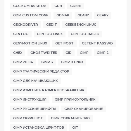
GCC КОМПИЛЯТОР
GDB
GDEBI
GDM CUSTOM.CONF
GDMAP
GEANY
GEARY
GECKODRIVER
GEDIT
GEEKBENCH LINUX
GENTOO
GENTOO LINUX
GENTOO-BASED
GENYMOTION LINUX
GET POST
GETENT PASSWD
GHEX
GHOSTWRITER
GID
GIMP
GIMP 2
GIMP 20.04
GIMP 3
GIMP В LINUX
GIMP ГРАФИЧЕСКИЙ РЕДАКТОР
GIMP ДЛЯ НАЧИНАЮЩИХ
GIMP ИЗМЕНИТЬ РАЗМЕР ИЗОБРАЖЕНИЯ
GIMP ИНСТРУКЦИЯ
GIMP ПРЯМОУГОЛЬНИК
GIMP РУССКИЕ ШРИФТЫ
GIMP СКАНИРОВАНИЕ
GIMP СКРИНШОТ
GIMP СОХРАНИТЬ JPG
GIMP УСТАНОВКА ШРИФТОВ
GIT