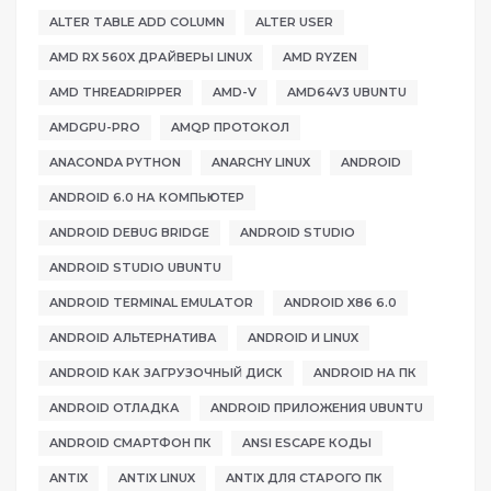
ALTER TABLE ADD COLUMN
ALTER USER
AMD RX 560X ДРАЙВЕРЫ LINUX
AMD RYZEN
AMD THREADRIPPER
AMD-V
AMD64V3 UBUNTU
AMDGPU-PRO
AMQP ПРОТОКОЛ
ANACONDA PYTHON
ANARCHY LINUX
ANDROID
ANDROID 6.0 НА КОМПЬЮТЕР
ANDROID DEBUG BRIDGE
ANDROID STUDIO
ANDROID STUDIO UBUNTU
ANDROID TERMINAL EMULATOR
ANDROID X86 6.0
ANDROID АЛЬТЕРНАТИВА
ANDROID И LINUX
ANDROID КАК ЗАГРУЗОЧНЫЙ ДИСК
ANDROID НА ПК
ANDROID ОТЛАДКА
ANDROID ПРИЛОЖЕНИЯ UBUNTU
ANDROID СМАРТФОН ПК
ANSI ESCAPE КОДЫ
ANTIX
ANTIX LINUX
ANTIX ДЛЯ СТАРОГО ПК