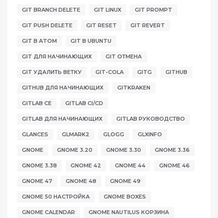
GIT BRANCH DELETE
GIT LINUX
GIT PROMPT
GIT PUSH DELETE
GIT RESET
GIT REVERT
GIT В ATOM
GIT В UBUNTU
GIT ДЛЯ НАЧИНАЮЩИХ
GIT ОТМЕНА
GIT УДАЛИТЬ ВЕТКУ
GIT-COLA
GITG
GITHUB
GITHUB ДЛЯ НАЧИНАЮЩИХ
GITKRAKEN
GITLAB CE
GITLAB CI/CD
GITLAB ДЛЯ НАЧИНАЮЩИХ
GITLAB РУКОВОДСТВО
GLANCES
GLMARK2
GLOGG
GLXINFO
GNOME
GNOME 3.20
GNOME 3.30
GNOME 3.36
GNOME 3.38
GNOME 42
GNOME 44
GNOME 46
GNOME 47
GNOME 48
GNOME 49
GNOME 50 НАСТРОЙКА
GNOME BOXES
GNOME CALENDAR
GNOME NAUTILUS КОРЗИНА