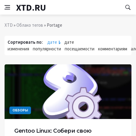
XTD.RU
XTD
»
Облако тегов
» Portage
Сортировать по:
дате
дате
изменения
популярности
посещаемости
комментариям
ал
ОБЗОРЫ
Gentoo Linux: Собери свою