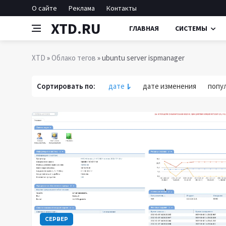
О сайте
Реклама
Контакты
XTD.RU
ГЛАВНАЯ
СИСТЕМЫ
XTD
»
Облако тегов
» ubuntu server ispmanager
Сортировать по:
дате
дате изменения
попу
СЕРВЕР