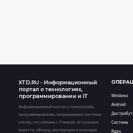
XTD.RU - Информационный
ОПЕРА
портал о технологиях,
Windows
программировании и IT
Android
Информационный портал о технологиях,
Дистрибут
программировании, операционных системах
и всём, что связано с IT-миром. Актуальные
Система
новости, обзоры, инструкции и полезные
Ядро