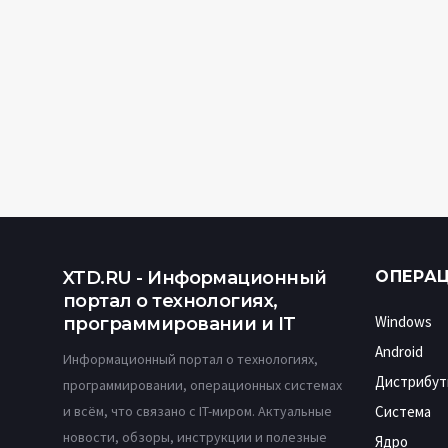
XTD.RU - Информационный
ОПЕРА
портал о технологиях,
Windows
программировании и IT
Android
Информационный портал о технологиях,
Дистрибут
программировании, операционных системах
и всём, что связано с IT-миром. Актуальные
Система
новости, обзоры, инструкции и полезные
Ядро