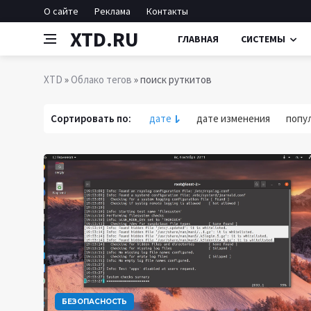
О сайте
Реклама
Контакты
XTD.RU
ГЛАВНАЯ
СИСТЕМЫ
XTD
»
Облако тегов
» поиск руткитов
Сортировать по:
дате
дате изменения
попу
БЕЗОПАСНОСТЬ