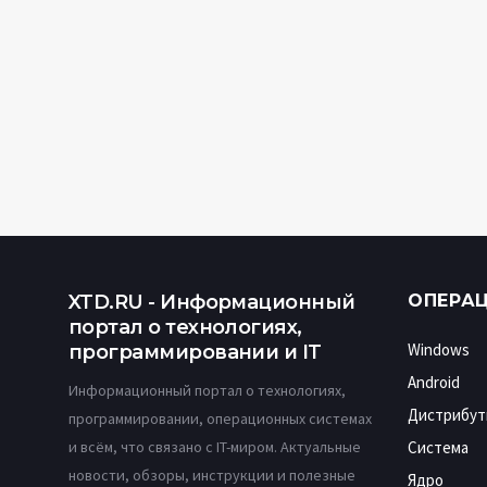
XTD.RU - Информационный
ОПЕРА
портал о технологиях,
Windows
программировании и IT
Android
Информационный портал о технологиях,
Дистрибут
программировании, операционных системах
и всём, что связано с IT-миром. Актуальные
Система
новости, обзоры, инструкции и полезные
Ядро