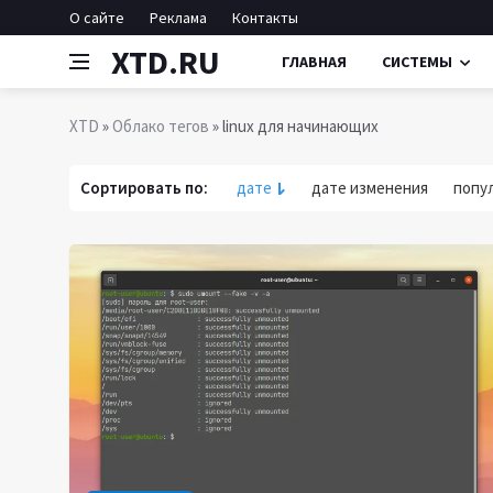
О сайте
Реклама
Контакты
XTD.RU
ГЛАВНАЯ
СИСТЕМЫ
XTD
»
Облако тегов
» linux для начинающих
Сортировать по:
дате
дате изменения
попу