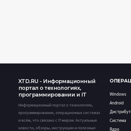
XTD.RU - Информационный
ОПЕРА
портал о технологиях,
Windows
программировании и IT
Android
Информационный портал о технологиях,
Дистрибут
программировании, операционных системах
и всём, что связано с IT-миром. Актуальные
Система
новости, обзоры, инструкции и полезные
Ядро