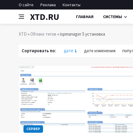
О сайте
Реклама
Контакты
XTD.RU
ГЛАВНАЯ
СИСТЕМЫ
XTD
»
Облако тегов
» ispmanager 5 установка
Сортировать по:
дате
дате изменения
попу
СЕРВЕР