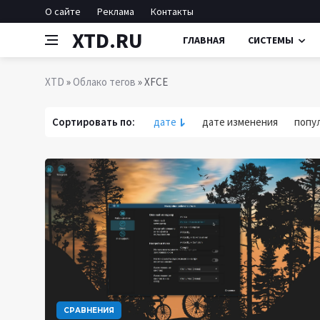
О сайте
Реклама
Контакты
XTD.RU
ГЛАВНАЯ
СИСТЕМЫ
XTD
»
Облако тегов
» XFCE
Сортировать по:
дате
дате изменения
попу
СРАВНЕНИЯ