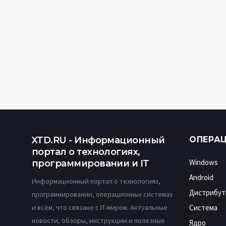
XTD.RU - Информационный
ОПЕРА
портал о технологиях,
Windows
программировании и IT
Android
Информационный портал о технологиях,
Дистрибут
программировании, операционных системах
и всём, что связано с IT-миром. Актуальные
Система
новости, обзоры, инструкции и полезные
Ядро