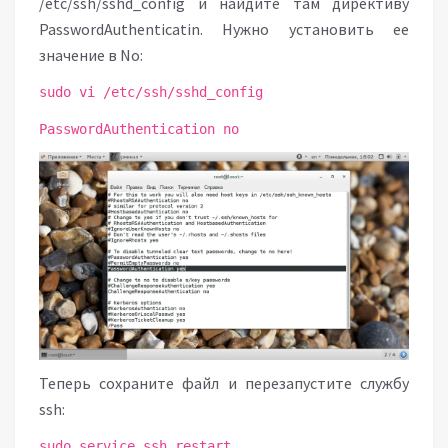
/etc/ssh/sshd_config и найдите там директиву
PasswordAuthenticatin. Нужно установить ее
значение в No:
sudo vi /etc/ssh/sshd_config
PasswordAuthentication no
Теперь сохраните файл и перезапустите службу
ssh:
sudo service ssh restart