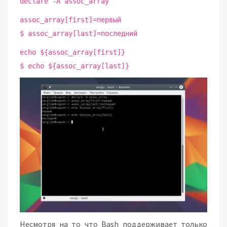
declare -A assoc_array
assoc_array[first]=первый
$ assoc_array[last]=последний
echo ${assoc_array[first]}
$ echo ${assoc_array[last]}
Несмотря на то что Bash поддерживает только