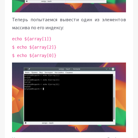
Теперь попытаемся вывести один из элементов
массива по его индексу:
echo ${array[1]}
$ echo ${array[2]}
$ echo ${array[0]}