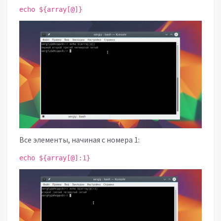
echo ${array[@]}
Все элементы, начиная с номера 1:
echo ${array[@]:1}