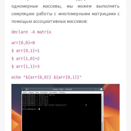
одномерные массивы, мы можем выполнять
симуляцию работы с многомерными матрицами с
помощью ассоциативных массивов:
declare -A matrix
arr[0,0]=0
$ arr[0,1]=1
$ arr[1,0]=2
$ arr[1,1]=3
echo "${arr[0,0]} ${arr[0,1]}"