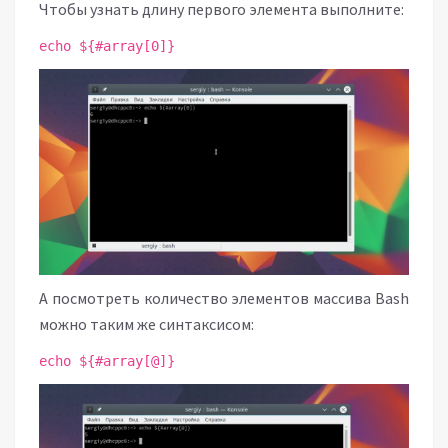
Чтобы узнать длину первого элемента выполните:
echo ${#array[0]}
А посмотреть количество элементов массива Bash
можно таким же синтаксисом:
echo ${#array[@]}