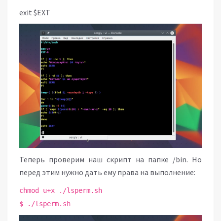
exit $EXT
Теперь проверим наш скрипт на папке /bin. Но
перед этим нужно дать ему права на выполнение:
chmod u+x ./lsperm.sh
$ ./lsperm.sh