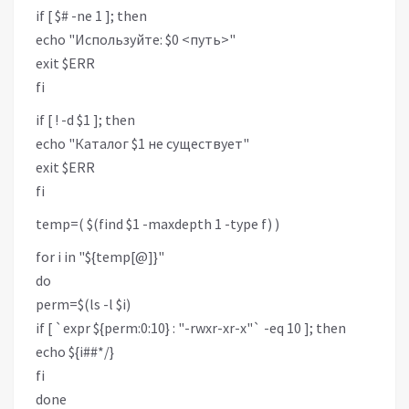
if [ $# -ne 1 ]; then
echo "Используйте: $0 <путь>"
exit $ERR
fi
if [ ! -d $1 ]; then
echo "Каталог $1 не существует"
exit $ERR
fi
temp=( $(find $1 -maxdepth 1 -type f) )
for i in "${temp[@]}"
do
perm=$(ls -l $i)
if [ `expr ${perm:0:10} : "-rwxr-xr-x"` -eq 10 ]; then
echo ${i##*/}
fi
done