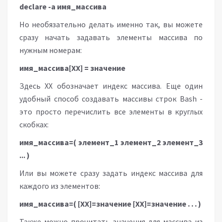
declare -a
имя_массива
Но необязательно делать именно так, вы можете
сразу начать задавать элементы массива по
нужным номерам:
имя_массива[
XX
]
=
значение
Здесь XX обозначает индекс массива. Еще один
удобный способ создавать массивы строк Bash -
это просто перечислить все элементы в круглых
скобках:
имя_массива=(
э
лемент_1 элемент_2 элемент_3
...
)
Или вы можете сразу задать индекс массива для
каждого из элементов:
имя_массива=( [
XX
]=
значение
[
XX
]=
значение . . .
)
Также можно прочитать значения для массива из