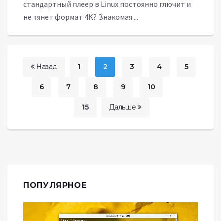
стандартный плеер в Linux постоянно глючит и
не тянет формат 4K? Знакомая ...
Назад
1
2
3
4
5
6
7
8
9
10
...
15
Дальше
ПОПУЛЯРНОЕ