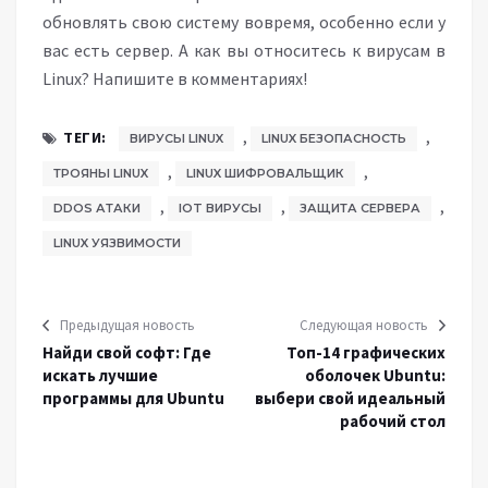
обновлять свою систему вовремя, особенно если у
вас есть сервер. А как вы относитесь к вирусам в
Linux? Напишите в комментариях!
,
,
ТЕГИ:
ВИРУСЫ LINUX
LINUX БЕЗОПАСНОСТЬ
,
,
ТРОЯНЫ LINUX
LINUX ШИФРОВАЛЬЩИК
,
,
,
DDOS АТАКИ
IOT ВИРУСЫ
ЗАЩИТА СЕРВЕРА
LINUX УЯЗВИМОСТИ
Предыдущая новость
Следующая новость
Найди свой софт: Где
Топ-14 графических
искать лучшие
оболочек Ubuntu:
программы для Ubuntu
выбери свой идеальный
рабочий стол