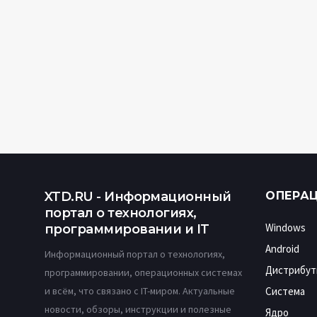
XTD.RU - Информационный
ОПЕРА
портал о технологиях,
Windows
программировании и IT
Android
Информационный портал о технологиях,
Дистрибут
программировании, операционных системах
и всём, что связано с IT-миром. Актуальные
Система
новости, обзоры, инструкции и полезные
Ядро