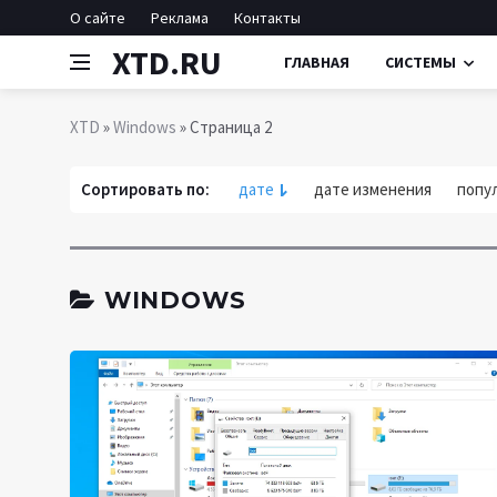
О сайте
Реклама
Контакты
XTD.RU
ГЛАВНАЯ
СИСТЕМЫ
XTD
»
Windows
» Страница 2
Сортировать по:
дате
дате изменения
попу
WINDOWS