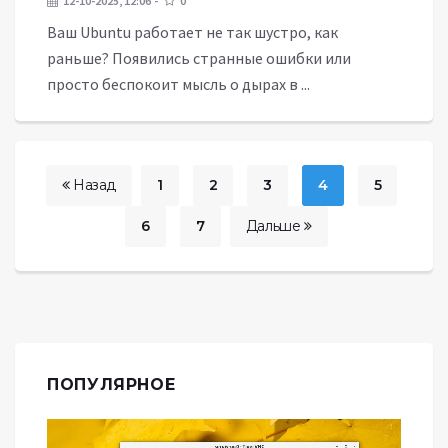
12-10-2025, 12:06
0
Ваш Ubuntu работает не так шустро, как
раньше? Появились странные ошибки или
просто беспокоит мысль о дырах в ...
Назад
1
2
3
4
5
6
7
Дальше
ПОПУЛЯРНОЕ