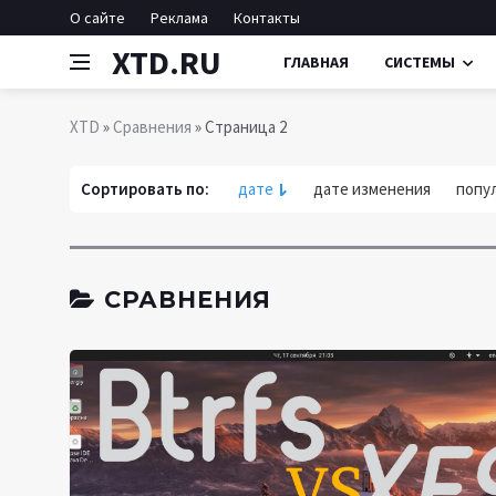
О сайте
Реклама
Контакты
XTD.RU
ГЛАВНАЯ
СИСТЕМЫ
XTD
»
Сравнения
» Страница 2
Сортировать по:
дате
дате изменения
попу
СРАВНЕНИЯ