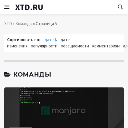
XTD.RU
XTD
»
Команды
» Страница 5
Сортировать по:
дате
дате
изменения
популярности
посещаемости
комментариям
ал
КОМАНДЫ